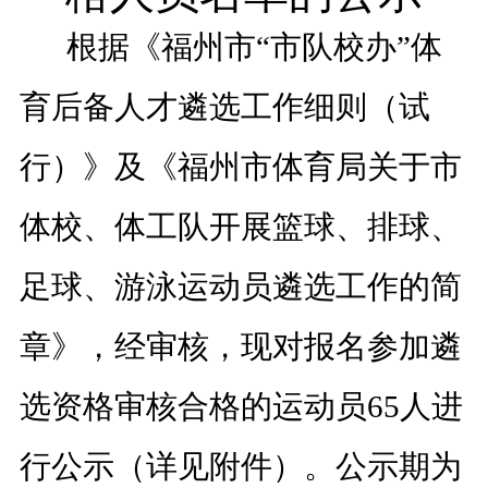
根据《福州市
“市队校办”体
育后备人才遴选工作细则（试
行）》及《
福州市体育局关于市
体校、体工队开展篮球、排球、
足球、游泳运动员遴选工作的简
章
》，经审核，现对报名参加遴
选资格审核合格的运动员
65人进
行公示（详见附件）
。
公示期为